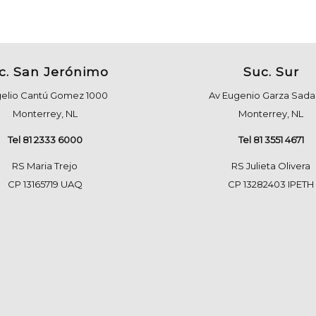
c. San Jerónimo
Suc. Sur
elio Cantú Gomez 1000
Av Eugenio Garza Sada 
Monterrey, NL
Monterrey, NL
Tel 81 2333 6000
Tel 81 3551 4671
RS Maria Trejo
RS Julieta Olivera
CP 13165719 UAQ
CP 13282403 IPETH