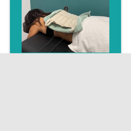
Compresas
Finalmente las compresas calientes producen un
efecto analgésico, desinflamatorio y relajante.
Ubicaciones