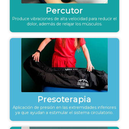
Percutor
Produce vibraciones de alta velocidad para reducir el
dolor, además de relajar los músculos.
Presoterapia
Aplicación de presión en las extremidades inferiores
ya que ayudan a estimular el sistema circulatorio.